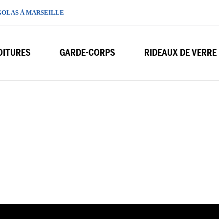
GOLAS À MARSEILLE
OITURES
GARDE-CORPS
RIDEAUX DE VERRE
cant de terrasses sur mesure à Marseille vous 
"2ATEC Eric Ferment"