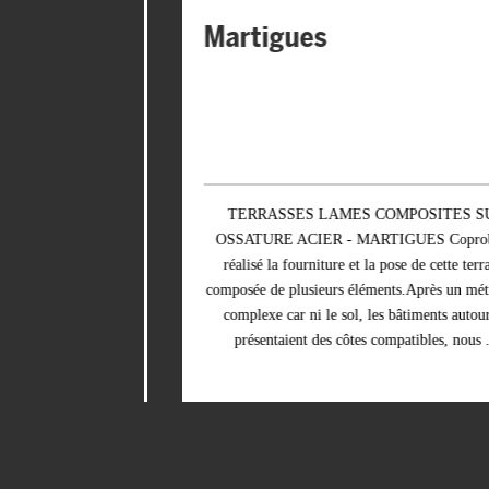
Martigues
lisé plus de
TERRASSES LAMES COMPOSITES SUR
nnel de la
OSSATURE ACIER - MARTIGUES Coprobat a
er Coprobat
réalisé la fourniture et la pose de cette terrasse
 de chantiers
composée de plusieurs éléments.Après un métré très
DI a réalisé
complexe car ni le sol, les bâtiments autour ne
T, ...
présentaient des côtes compatibles, nous ...