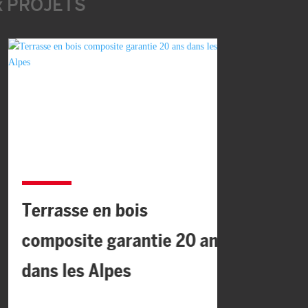
x PROJETS
Terrasse en bois
Concep
composite garantie 20 ans
terras
dans les Alpes
couver
vacanc