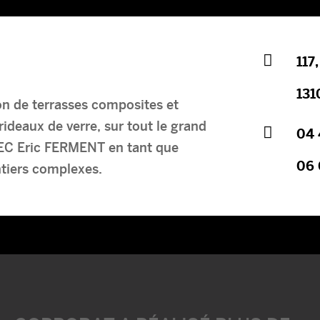

117
131
on de terrasses composites et
rideaux de verre, sur tout le grand

04 
TEC Eric FERMENT en tant que
06 
ntiers complexes.