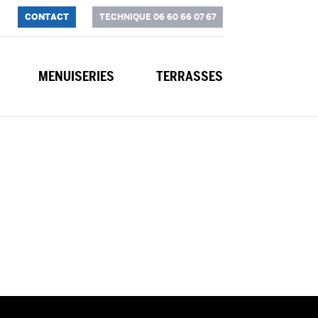
CONTACT
TECHNIQUE 06 60 66 07 67
MENUISERIES
TERRASSES
recommande :