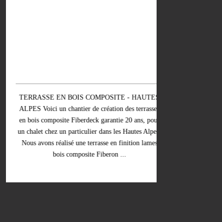
lieu re
TERRASSE EN BOIS COMPOSITE - HAUTES
TERRASSE
ALPES Voici un chantier de création des terrasses
CAMPING - 
en bois composite Fiberdeck garantie 20 ans, pour
Coprobat. U
un chalet chez un particulier dans les Hautes Alpes.
dans un centr
Nous avons réalisé une terrasse en finition lames
spécialisé da
bois composite Fiberon ...
La terr