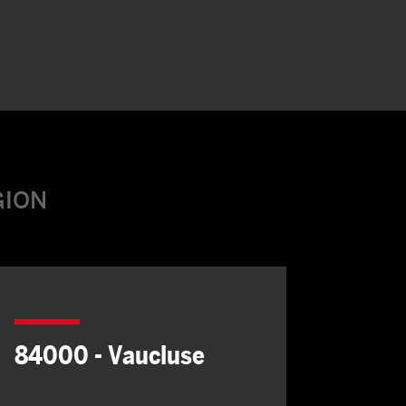
GION
84000 - Vaucluse