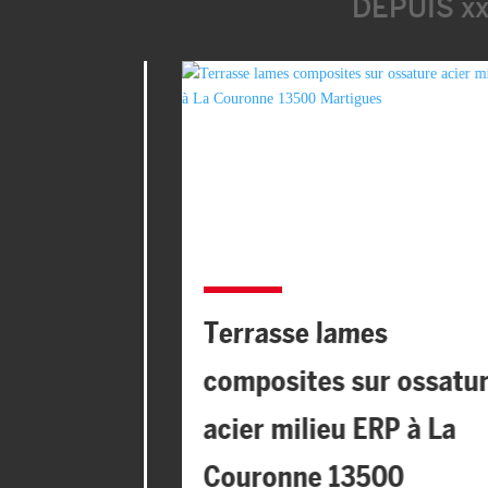
DEPUIS x
Terrasse lames
eck
composites sur ossature
 pour
acier milieu ERP à La
Couronne 13500