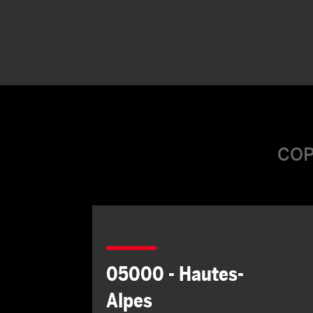
COP
05000 - Hautes-
Alpes