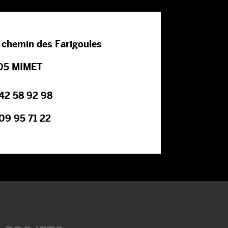
, chemin des Farigoules
05 MIMET
42 58 92 98
09 95 71 22