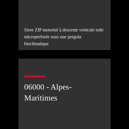
Store ZIP motorisé à descente verticale toile
microperforée sous une pergola
bioclimatique
06000 - Alpes-
Maritimes