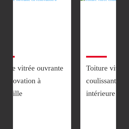
iture vitrée ouvrante
Toiture vitrée
n rénovation à
coulissante su
arseille
intérieure