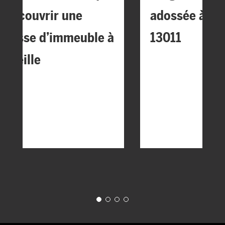
our couvrir une
adossée à Mar
errasse d’immeuble à
13011
arseille