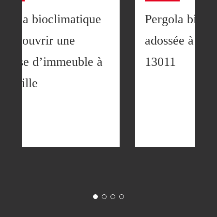
ergola bioclimatique
Pergola biocl
our couvrir une
adossée à Mar
errasse d’immeuble à
13011
arseille