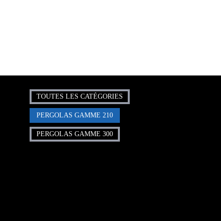
orientables) pour protéger un
balcon au 6ème étage à Marseille
13009"
TOUTES LES CATÉGORIES
PERGOLAS GAMME 210
PERGOLAS GAMME 300