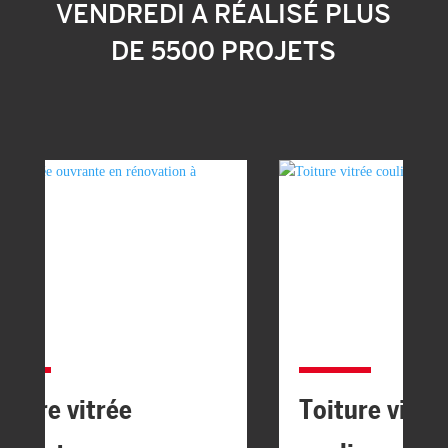
VENDREDI A RÉALISÉ PLUS
DE 5500 PROJETS
oiture vitrée
Toiture vitré