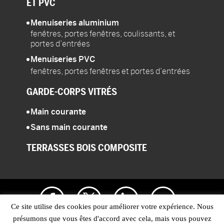
ET PVC
Menuiseries aluminium
fenêtres, portes fenêtres, coulissants, et
portes d’entrées
Menuiseries PVC
fenêtres, portes fenêtres et portes d’entrées
GARDE-CORPS
VITRÉS
Main courante
Sans main courante
TERRASSES
BOIS COMPOSITE
Ce site utilise des cookies pour améliorer votre expérience. Nous
présumons que vous êtes d'accord avec cela, mais vous pouvez
CONCEPTION :