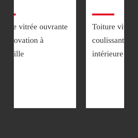
iture vitrée ouvrante
Toiture vitrée
n rénovation à
coulissante su
arseille
intérieure