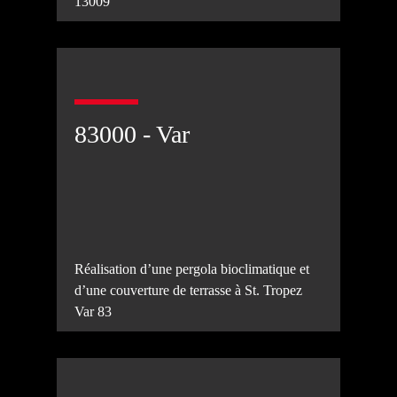
13009
83000 - Var
Réalisation d’une pergola bioclimatique et
d’une couverture de terrasse à St. Tropez
Var 83