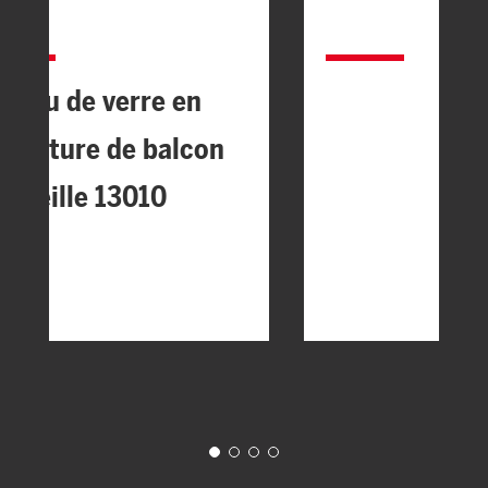
ideau de verre en
ermeture de balcon
arseille 13010