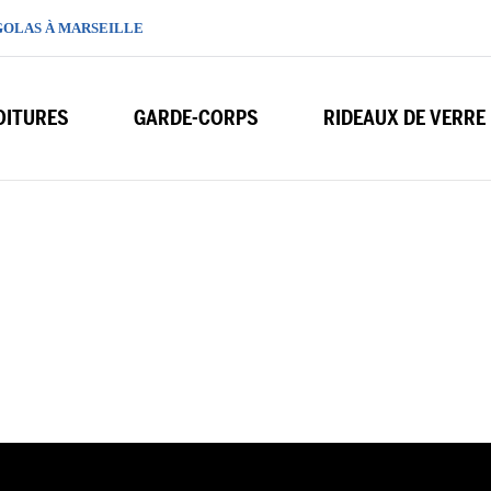
GOLAS À MARSEILLE
OITURES
GARDE-CORPS
RIDEAUX DE VERRE
Fabricant de terrasses composites à Marseille :
Pergola bioclimatique adossée à Marseille 13011
climatique adossée à Mar