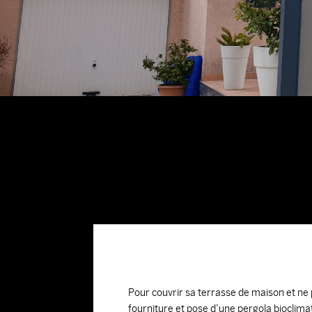
Pour couvrir sa terrasse de maison et ne 
fourniture et pose d’une pergola bioclima