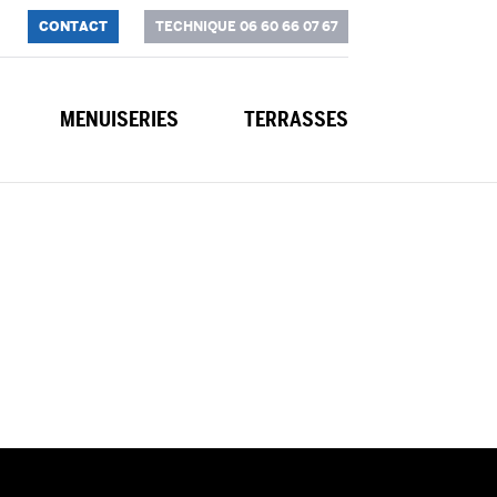
CONTACT
TECHNIQUE 06 60 66 07 67
MENUISERIES
TERRASSES
seille 13011"