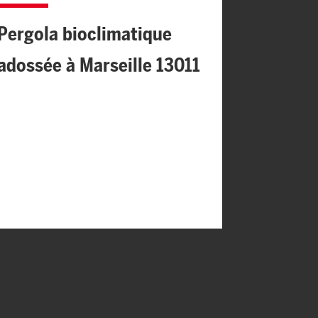
Pergola bioclimatique
Couvrir
adossée à Marseille 13011
contre 
Aix Au
Martig