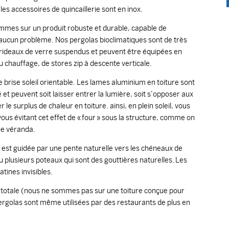
les accessoires de quincaillerie sont en inox.
mmes sur un produit robuste et durable, capable de
ans aucun problème. Nos pergolas bioclimatiques sont de très
 rideaux de verre suspendus et peuvent être équipées en
du chauffage, de stores zip à descente verticale.
 brise soleil orientable. Les lames aluminium en toiture sont
 peuvent soit laisser entrer la lumière, soit s’opposer aux
 le surplus de chaleur en toiture. ainsi, en plein soleil, vous
 vous évitant cet effet de « four » sous la structure, comme on
ne véranda.
, est guidée par une pente naturelle vers les chéneaux de
u plusieurs poteaux qui sont des gouttières naturelles. Les
tines invisibles.
-totale (nous ne sommes pas sur une toiture conçue pour
ergolas sont même utilisées par des restaurants de plus en