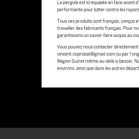
La pergola est ici équipée en face avant 
performante pour lutter contre les rayons 
Tous ces produits sont français, conçus 
travailler des fabricants français. Pour n
garantissons un savoir-faire acquis au cou
Vous pouvez nous contacter directemen
vincent.coprobat@gmail.com ou par l’ongl
Région Sud et même au-delà si besoin. No
environs, ainsi que dans les autres dépar